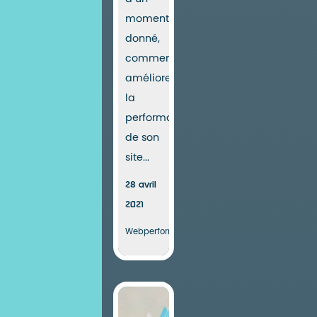
moment
donné,
comment
améliorer
la
performance
de son
site...
28 avril
2021
Webperformance