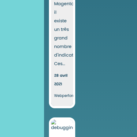
Magento,
il
existe
un très
grand
nombre
d'indicateurs.
Ces...
28 avril
2021
Webperformance