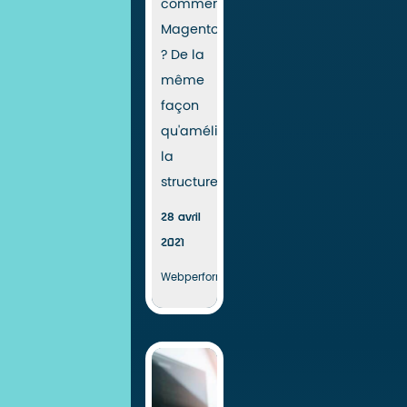
commerce
Magento
? De la
même
façon
qu'améliorer
la
structure...
28 avril
2021
Webperformance