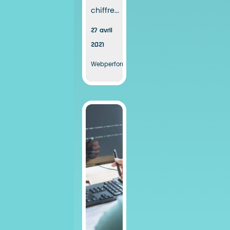
chiffre...
27 avril
2021
Webperformance