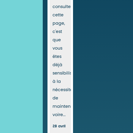
consultez
cette
page,
c'est
que
vous
êtes
déjà
sensibilisé
à la
nécessité
de
maintenir,
voire...
28 avril