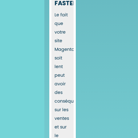
FASTERIZE
Le fait
que
votre
site
Magento
soit
lent
peut
avoir
des
conséquences
sur les
ventes
et sur
le