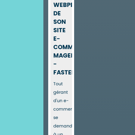
WEBPERF
DE
SON
SITE
E-
COMMERCE
MAGENTO
-
FASTERIZE
Tout
gérant
d'un e-
commerce
se
demande,
à un