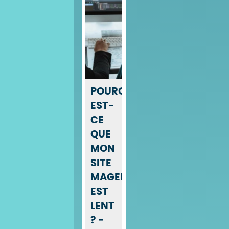
POURQUOI
EST-
CE
QUE
MON
SITE
MAGENTO
EST
LENT
? -