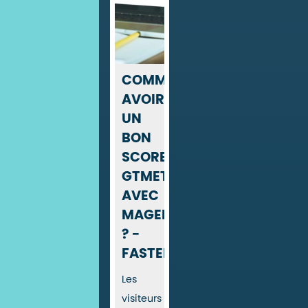
COMMENT
AVOIR
UN
BON
SCORE
GTMETRIX
AVEC
MAGENTO
? -
FASTERIZE
Les
visiteurs