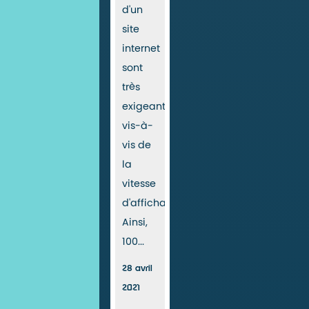
d'un
site
internet
sont
très
exigeants
vis-à-
vis de
la
vitesse
d'affichage.
Ainsi,
100...
28 avril
2021