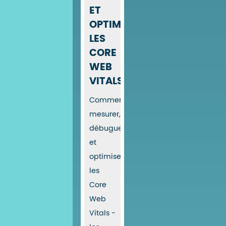
ET
OPTIMISER
LES
CORE
WEB
VITALS
Comment
mesurer,
débuguer
et
optimiser
les
Core
Web
Vitals -