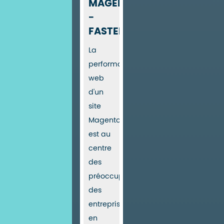
MAGENTO
-
FASTERIZE
La
performance
web
d'un
site
Magento
est au
centre
des
préoccupations
des
entreprises
en