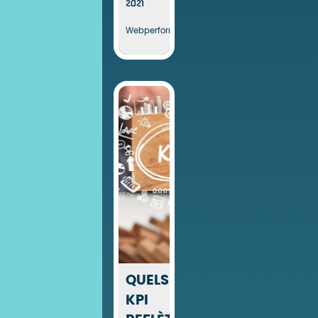
2021
Webperformance
QUELS
KPI