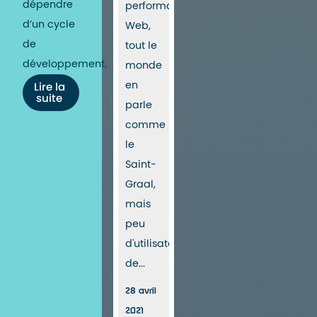
dépendre
performance
d’un cycle
Web,
de
tout le
développement.
monde
en
Lire la
suite
parle
comme
le
Saint-
Graal,
mais
peu
d'utilisateurs
de...
28 avril
2021