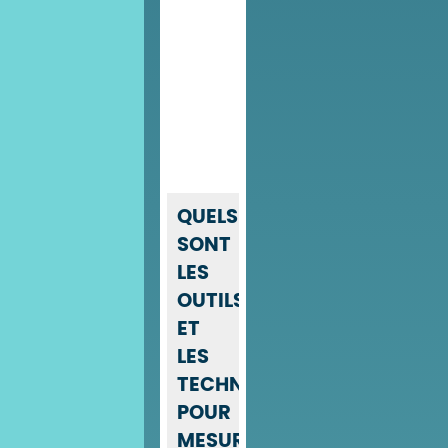
QUELS
SONT
LES
OUTILS
ET
LES
TECHNIQUES
POUR
MESURER