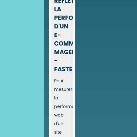
REFLÈTENT
LA
PERFORMANCE
D'UN
E-
COMMERCE
MAGENTO
-
FASTERIZE
Pour
mesurer
la
performance
web
d'un
site