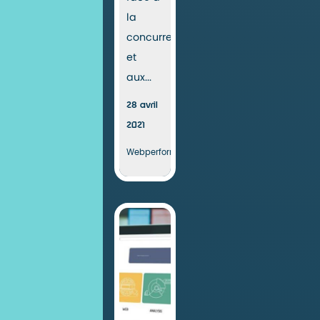
la
concurrence
et
aux...
28 avril
2021
Webperformance