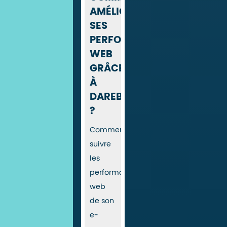
AMÉLIORER
SES
PERFORMANCES
WEB
GRÂCE
À
DAREBOOST
?
Comment
suivre
les
performances
web
de son
e-