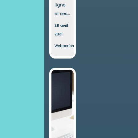
ligne
et ses...
28 avril
2021
Webperformance