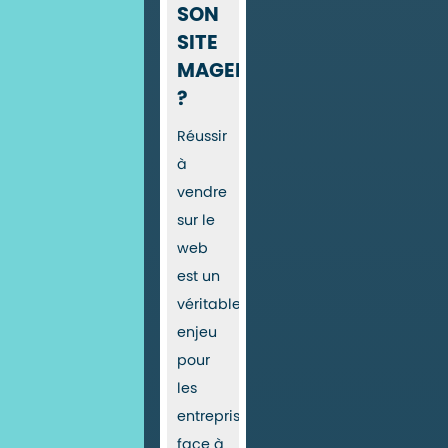
SON
SITE
MAGENTO
?
Réussir
à
vendre
sur le
web
est un
véritable
enjeu
pour
les
entreprises :
face à