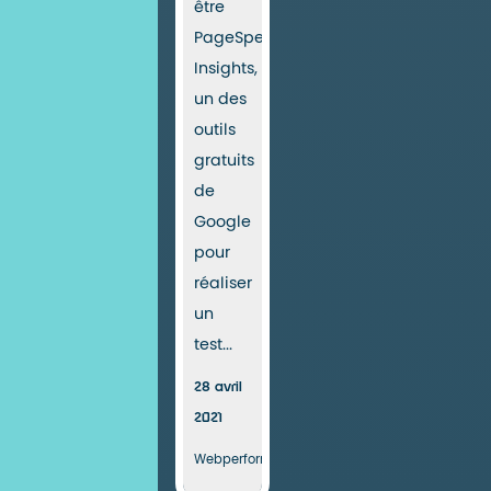
être
PageSpeed
Insights,
un des
outils
gratuits
de
Google
pour
réaliser
un
test...
28 avril
2021
Webperformance