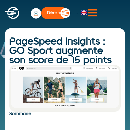
Démo
PageSpeed Insights :
GO Sport augmente
son score de 15 points
Sommaire