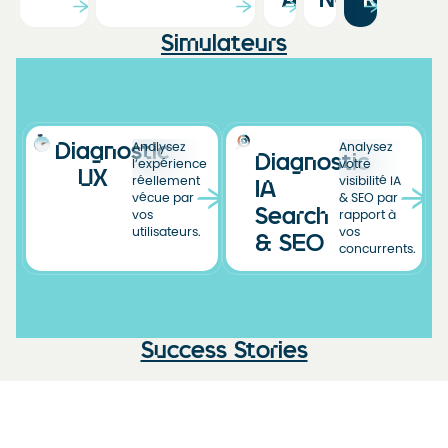
Agenda
News
Ressou
Simulateurs
Diagnostic
Analysez
Analysez
Diagnostic
l’expérience
votre
UX
réellement
visibilité IA
IA
vécue par
& SEO par
Search
vos
rapport à
utilisateurs.
vos
& SEO
concurrents.
Success Stories