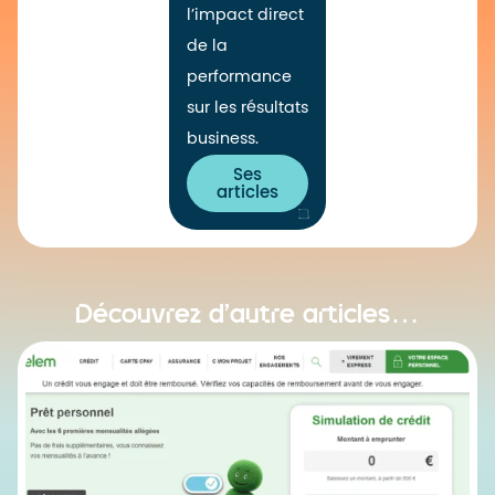
l’impact direct
de la
performance
sur les résultats
business.
Ses
articles
Découvrez d’autre articles…