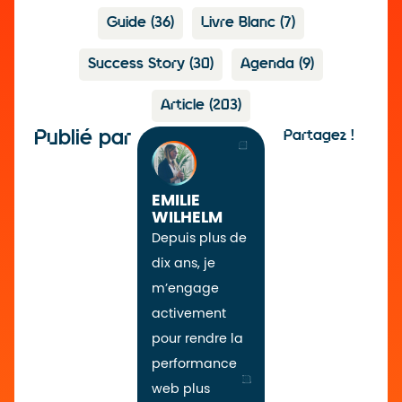
Guide
(36)
Livre Blanc
(7)
Success Story
(30)
Agenda
(9)
Article
(203)
Publié par
Partagez !
EMILIE
WILHELM
Depuis plus de
dix ans, je
m’engage
activement
pour rendre la
performance
web plus