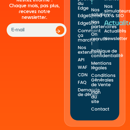
Restez informé !
!
du
Chaque mois, pas plus,
Nos
Edge
Nos
simulateur
recevez notre
solutions
EdgeSpeed
UX & SEO
newsletter.
Nos
Actualit
EdgeSEO
partenaires
Comment
Actualités
On
ça
Newsletter
recrute
marche ?
!
Nos
Politique de
extensions
confidentialité
API
Mentions
WAF
légales
CDN
Conditions
Générales
FAQ
de Vente
Demande
Plan
de démo
du
site
Contact