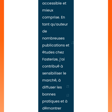
accessible et
mieux
comprise. En
tant qu’auteur
de
nombreuses
publications et
études chez
Fasterize, j’ai
contribué à
sensibiliser le
marché, à
diffuser les
bonnes
pratiques et à
démontrer