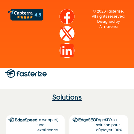
© 2026 Fasterize.
All rights reserved.
Designed by
Almarena
Solutions
La webperf,
EdgeSEO, la
une
solution pour
expérience
déployer 100%