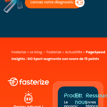
Lancez votre diagnostic
Fasterize
»
Le blog – Fasterize
»
Actualités
»
PageSpeed
Insights : GO Sport augmente son score de 15 points
Produit
Et
Ressour
nous
Le
Livres
pouvoir
blancs