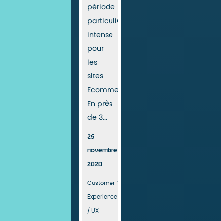
période
particulièrement
intense
pour
les
sites
Ecommerce.
En près
de 3...
25
novembre
2020
Customer
Webperformance
Experience
/ UX