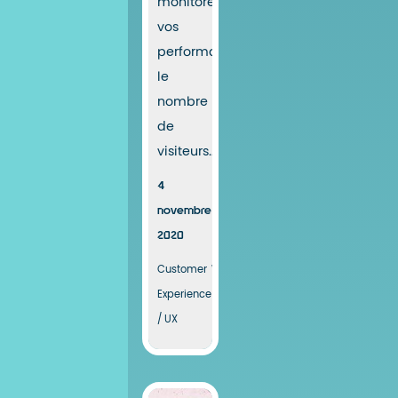
monitorer
vos
performances,
le
nombre
de
visiteurs...
4
novembre
2020
Customer
Webperformance
Experience
/ UX