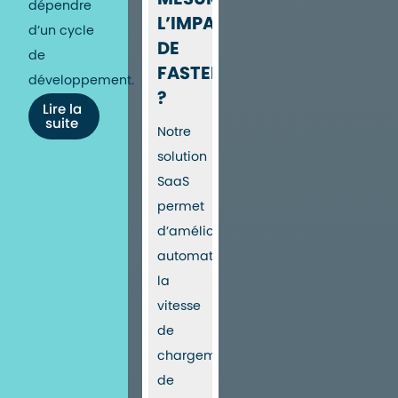
dépendre
L’IMPACT
d’un cycle
DE
de
FASTERIZE
développement.
?
Lire la
suite
Notre
solution
SaaS
permet
d’améliorer
automatiquement
la
vitesse
de
chargement
de