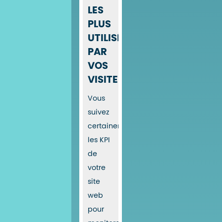
LES
PLUS
UTILISÉS
PAR
VOS
VISITEURS
Vous
suivez
certainement
les KPI
de
votre
site
web
pour