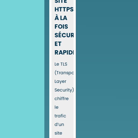
SITE
HTTPS
À LA
FOIS
SÉCURISÉ
ET
RAPIDE
Le TLS
(Transport
Layer
Security)
chiffre
le
trafic
d’un
site