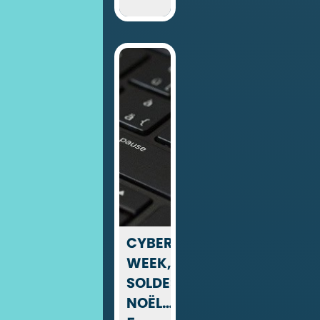
CYBER
WEEK,
SOLDES,
NOËL…