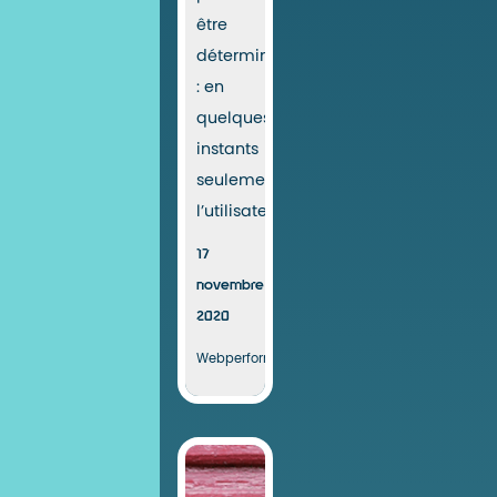
être
déterminante
: en
quelques
instants
seulement,
l’utilisateur...
17
novembre
2020
Webperformance