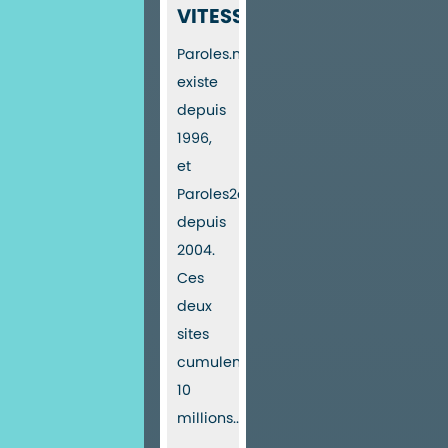
VITESSE
Paroles.net
existe
depuis
1996,
et
Paroles2chansons
depuis
2004.
Ces
deux
sites
cumulent
10
millions...