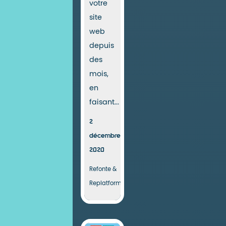
votre
site
web
depuis
des
mois,
en
faisant...
2
décembre
2020
Refonte &
Replatforming