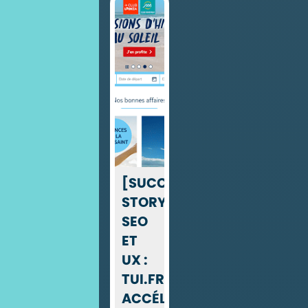
[SUCCESS
STORY]
SEO
ET
UX :
TUI.FR
ACCÉLÈRE