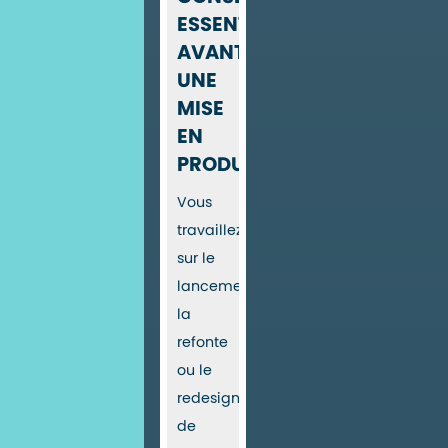
ESSENTIELS
AVANT
UNE
MISE
EN
PRODUCTION
Vous
travaillez
sur le
lancement,
la
refonte
ou le
redesign
de