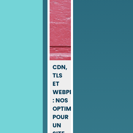
CDN,
TLS
ET
WEBPERF
: NOS
OPTIMISATIONS
POUR
UN