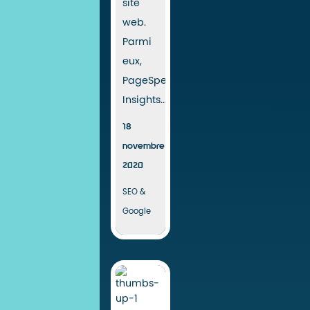
site
web.
Parmi
eux,
PageSpeed
Insights....
18
novembre
2020
SEO &
Google