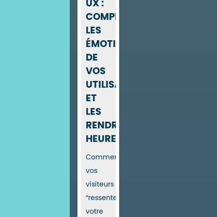
UX :
COMPRENDRE
LES
ÉMOTIONS
DE
VOS
UTILISATEURS
ET
LES
RENDRE
HEUREUX
Comment
vos
visiteurs
“ressentent”
votre