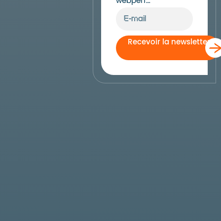
webperf…
Recevoir la newsletter