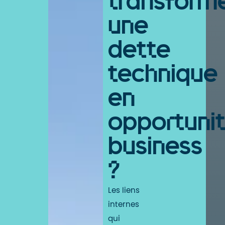
transform
une
dette
technique
en
opportuni
business
?
Les liens
internes
qui