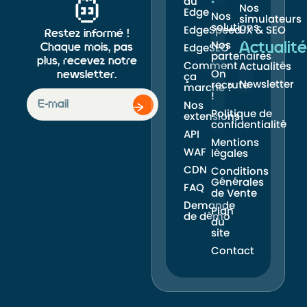
du
Nos
Edge
Nos
simulateurs
solutions
EdgeSpeed
UX & SEO
Restez informé !
Nos
Actualité
Chaque mois, pas
EdgeSEO
partenaires
plus, recevez notre
Comment
Actualités
On
newsletter.
ça
Newsletter
recrute
marche ?
!
Nos
Politique de
extensions
confidentialité
API
Mentions
WAF
légales
CDN
Conditions
Générales
FAQ
de Vente
Demande
Plan
de démo
du
site
Contact