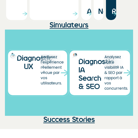
Agenda
News
Ressou
Simulateurs
Diagnostic
Analysez
Analysez
Diagnostic
l’expérience
votre
UX
réellement
visibilité IA
IA
vécue par
& SEO par
Search
vos
rapport à
utilisateurs.
vos
& SEO
concurrents.
Success Stories