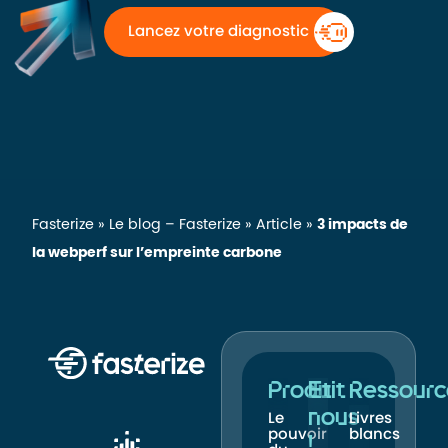
Lancez votre diagnostic
Fasterize
»
Le blog – Fasterize
»
Article
»
3 impacts de
la webperf sur l’empreinte carbone
Produit
Et
Ressourc
nous
Le
Livres
pouvoir
blancs
!