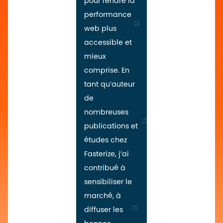
pour rendre la
performance
web plus
accessible et
mieux
comprise. En
tant qu’auteur
de
nombreuses
publications et
études chez
Fasterize, j’ai
contribué à
sensibiliser le
marché, à
diffuser les