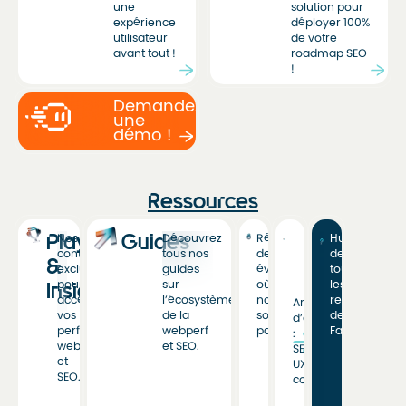
une
solution pour
expérience
déployer 100%
utilisateur
de votre
avant tout !
roadmap SEO
!
Demandez
une
démo !
Ressources
Playbooks
Guides
Nos
Découvrez
Rétrospective
Hub
contenus
tous nos
des
de
&
exclusifs
guides
événements
toutes
pour
sur
où
les
Insights
accélérer
l’écosystème
nous
ressources
Articles
vos
de la
sommes
de
d’actualité
performances
webperf
passés.
Fasterize.
:
web
et SEO.
SEO,
et
UX,
SEO.
conversion…