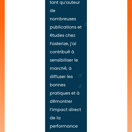
tant qu’auteur
de
nombreuses
publications et
études chez
Fasterize, j’ai
contribué à
sensibiliser le
marché, à
diffuser les
bonnes
pratiques et à
démontrer
l’impact direct
de la
performance