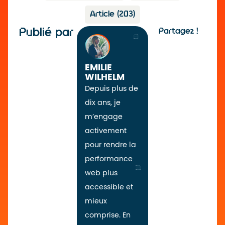
Article
(203)
Publié par
Partagez !
EMILIE
WILHELM
Depuis plus de
dix ans, je
m’engage
activement
pour rendre la
performance
web plus
accessible et
mieux
comprise. En