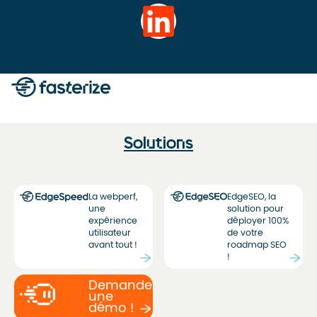
Solutions
La webperf,
EdgeSEO, la
une
solution pour
expérience
déployer 100%
utilisateur
de votre
avant tout !
roadmap SEO
!
Demandez
une
démo !