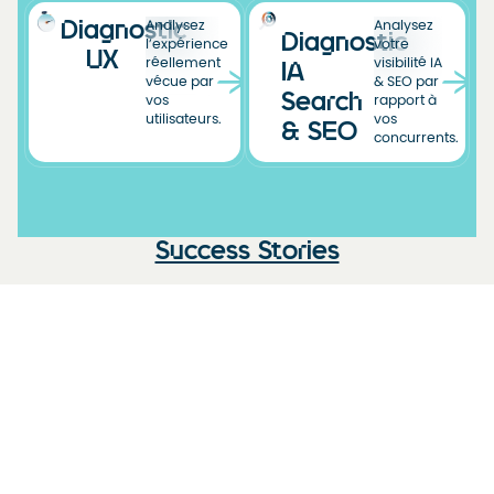
Diagnostic
Analysez
Analysez
Diagnostic
l’expérience
votre
UX
réellement
visibilité IA
IA
vécue par
& SEO par
Search
vos
rapport à
utilisateurs.
vos
& SEO
concurrents.
Success Stories