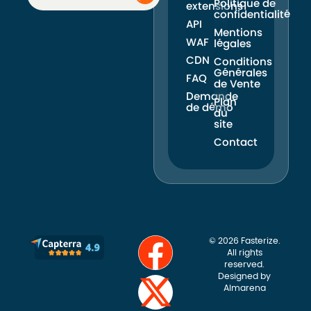
Politique de
extensions
confidentialité
API
Mentions
WAF
légales
CDN
Conditions
Générales
FAQ
de Vente
Demande
Plan
de démo
du
site
Contact
© 2026 Fasterize.
All rights
reserved.
Designed by
Almarena