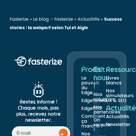
Fasterize
»
Le blog – Fasterize
»
Actualités
»
Success
stories : la webperf selon Tui et Aigle
Produit
Et
Ressourc
nous
Le
Livres
pouvoir
blancs
!
du
Nos
Edge
Nos
simulateurs
solutions
EdgeSpeed
UX & SEO
Restez informé !
Nos
Actualité
Chaque mois, pas
EdgeSEO
partenaires
plus, recevez notre
Comment
Actualités
On
newsletter.
ça
Newsletter
recrute
marche ?
!
Nos