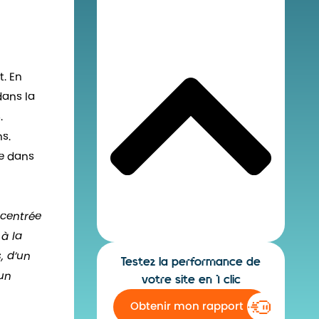
. En
dans la
.
s.
e dans
 centrée
 à la
, d’un
Testez la performance de
cun
votre site en 1 clic
Obtenir mon rapport