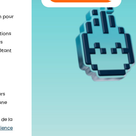
n pour
utions
rs
 étant
urs
 une
 de la
rience