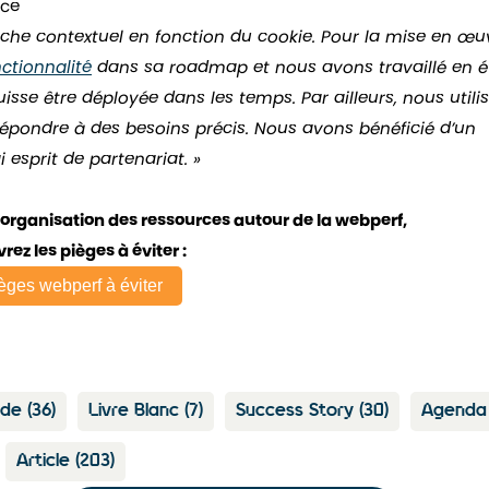
ice
cache contextuel en fonction du cookie. Pour la mise en œu
ctionnalité
dans sa roadmap et nous avons travaillé en ét
isse être déployée dans les temps. Par ailleurs, nous utili
épondre à des besoins précis. Nous avons bénéficié d’un
esprit de partenariat. »
e l’organisation des ressources autour de la webperf,
ez les pièges à éviter :
èges webperf à éviter
ide
(36)
Livre Blanc
(7)
Success Story
(30)
Agend
Article
(203)