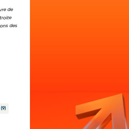
vre de
roite
sons des
a
(9)