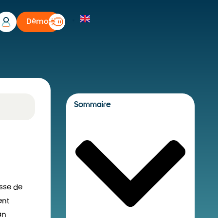
Démo
Sommaire
esse de
ent
an