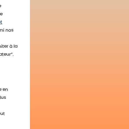
e
re
et
mi nos
iter à la
ateur”.
e en
lus
eut