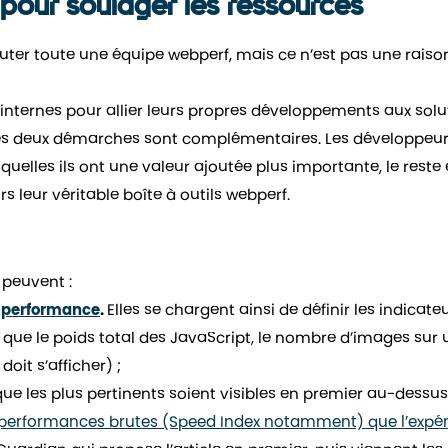
pour soulager les ressources
ruter toute une équipe webperf, mais ce n’est pas une raiso
es internes pour allier leurs propres développements aux sol
Les deux démarches sont complémentaires. Les développeu
quelles ils ont une valeur ajoutée plus importante, le reste
s leur véritable boîte à outils webperf.
 peuvent :
 performance
.
Elles se chargent ainsi de définir les indicate
 que le poids total des JavaScript, le nombre d’images sur
oit s’afficher) ;
ue les plus pertinents soient visibles en premier au-dessus
s performances brutes (Speed Index notamment) que l’expé