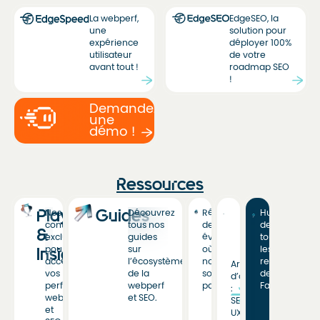
La webperf,
EdgeSEO, la
une
solution pour
expérience
déployer 100%
utilisateur
de votre
avant tout !
roadmap SEO
!
Demandez
une
démo !
Ressources
Playbooks
Guides
Nos
Découvrez
Rétrospective
Hub
contenus
tous nos
des
de
&
exclusifs
guides
événements
toutes
pour
sur
où
les
Insights
accélérer
l’écosystème
nous
ressources
Articles
vos
de la
sommes
de
d’actualité
performances
webperf
passés.
Fasterize.
:
web
et SEO.
SEO,
et
UX,