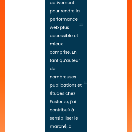
activement
pour rendre la
performance
web plus
accessible et
mieux
comprise. En
tant qu’auteur
de
nombreuses
publications et
études chez
Fasterize, j’ai
contribué à
sensibiliser le
marché, à