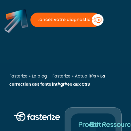
Lancez votre diagnostic
Fasterize
»
Le blog – Fasterize
»
Actualités
»
La
correction des fonts intégrées aux CSS
Produit
Et
Ressourc