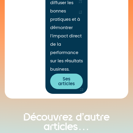
diffuser les
bonnes
pratiques et à
démontrer
l’impact direct
de la
performance
sur les résultats
business.
Ses
articles
Découvrez d’autre
articles…