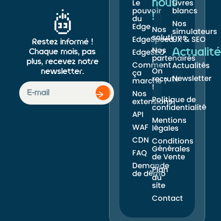
nous
Le
Livres
pouvoir
blancs
!
du
Nos
Edge
Nos
simulateurs
solutions
EdgeSpeed
UX & SEO
Restez informé !
Nos
Actualité
Chaque mois, pas
EdgeSEO
partenaires
plus, recevez notre
Comment
Actualités
On
newsletter.
ça
Newsletter
recrute
marche ?
!
Nos
Politique de
extensions
confidentialité
API
Mentions
WAF
légales
CDN
Conditions
Générales
FAQ
de Vente
Demande
Plan
de démo
du
site
Contact