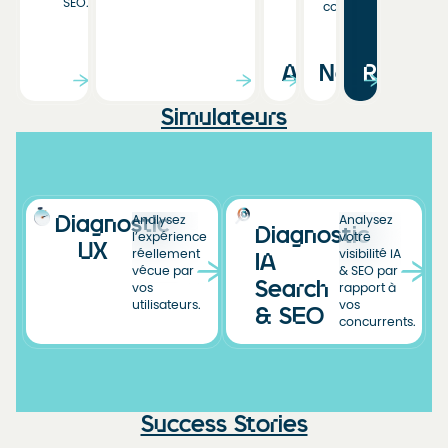
SEO.
conversion…
Agenda
News
Ressou
Simulateurs
Diagnostic
Analysez
Analysez
Diagnostic
l’expérience
votre
UX
réellement
visibilité IA
IA
vécue par
& SEO par
Search
vos
rapport à
utilisateurs.
vos
& SEO
concurrents.
Success Stories