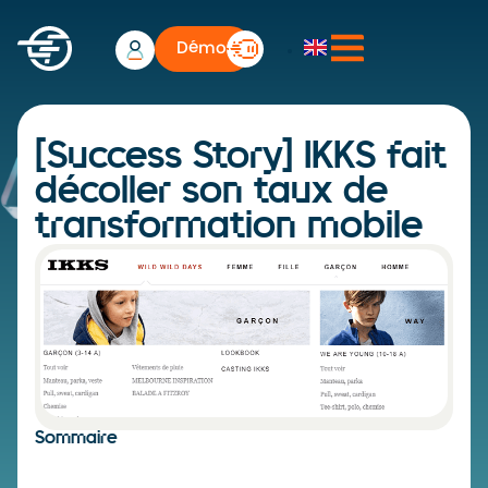
Démo
[Success Story] IKKS fait
décoller son taux de
transformation mobile
Sommaire