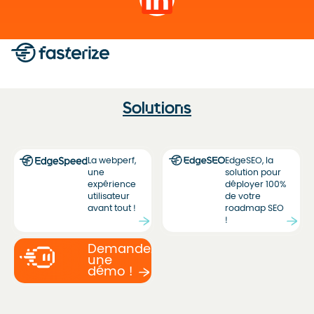
Solutions
La webperf,
EdgeSEO, la
une
solution pour
expérience
déployer 100%
utilisateur
de votre
avant tout !
roadmap SEO
!
Demandez
une
démo !