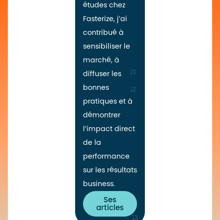
études chez
Fasterize, j’ai
contribué à
sensibiliser le
marché, à
diffuser les
bonnes
pratiques et à
démontrer
l’impact direct
de la
performance
sur les résultats
business.
Ses
articles