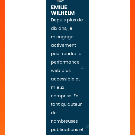
EMILIE
WILHELM
Depuis plus de
dix ans, je
m’engage
activement
pour rendre la
performance
web plus
accessible et
mieux
comprise. En
tant qu’auteur
de
nombreuses
publications et