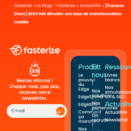
Fasterize
»
Le blog – Fasterize
»
Actualités
»
[Success
Story] IKKS fait décoller son taux de transformation
mobile
Produit
Et
Ressour
nous
Le
Livres
pouvoir
blancs
Restez informé !
!
du
Chaque mois, pas plus,
Nos
Edge
Nos
simulateur
recevez notre
solutions
EdgeSpeed
UX & SEO
newsletter.
Nos
Actualit
EdgeSEO
partenaires
Comment
Actualités
On
ça
Newsletter
recrute
marche ?
!
Nos