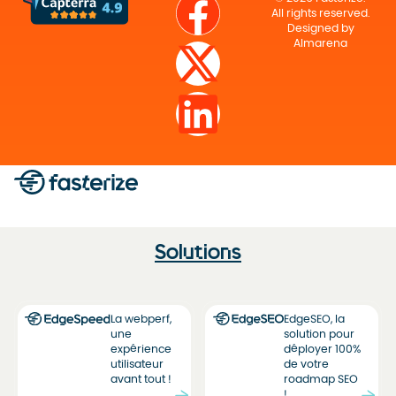
All rights reserved.
Designed by
Almarena
Solutions
La webperf,
EdgeSEO, la
une
solution pour
expérience
déployer 100%
utilisateur
de votre
avant tout !
roadmap SEO
!