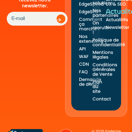
recevez notre
solutions
EdgeSpeed
UX & SEO
newsletter.
Nos
Actualit
EdgeSEO
partenaires
Comment
Actualités
On
ça
Newsletter
recrute
marche ?
!
Nos
Politique de
extensions
confidentialité
API
Mentions
WAF
légales
CDN
Conditions
Générales
FAQ
de Vente
Demande
Plan
de démo
du
site
Contact
© 2026 Fasterize.