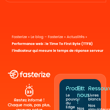
Fasterize
»
Le blog – Fasterize
»
Actualités
»
Performance web : le Time To First Byte (TTFB)
l’indicateur qui mesure le temps de réponse serveur
Produit
Et
Ressour
nous
Le
Livres
pouvoir
blancs
Restez informé !
!
du
Chaque mois, pas plus,
Nos
Edge
Nos
simulateur