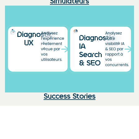
Simulateurs
Diagnostic
Analysez
Analysez
Diagnostic
l’expérience
votre
UX
réellement
visibilité IA
IA
vécue par
& SEO par
Search
vos
rapport à
utilisateurs.
vos
& SEO
concurrents.
Success Stories