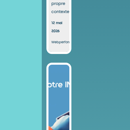
propre
contexte....
12 mai
2026
Webperformance