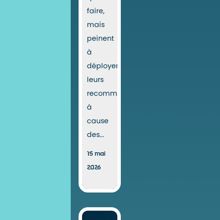
faire,
mais
peinent
à
déployer
leurs
recommandations
à
cause
des...
15 mai
2026