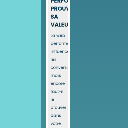
PERFORMANCE
PROUVE
SA
VALEUR
La web
performance
influence
les
conversions,
mais
encore
faut-il
le
prouver
dans
votre