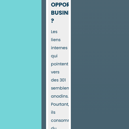
OPPORTUNITÉ
BUSINESS
?
Les
liens
internes
qui
pointent
vers
des 301
semblent
anodins.
Pourtant,
ils
consomment
du