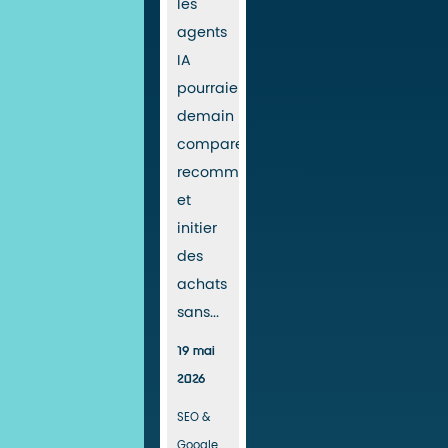
les
agents
IA
pourraient
demain
comparer,
recommander
et
initier
des
achats
sans...
19 mai
2026
SEO &
Google