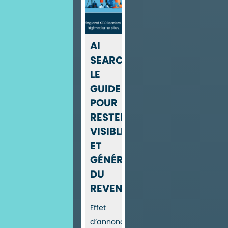
AI
SEARCH:
LE
GUIDE
POUR
RESTER
VISIBLE
ET
GÉNÉRER
DU
REVENU
Effet
d’annonce