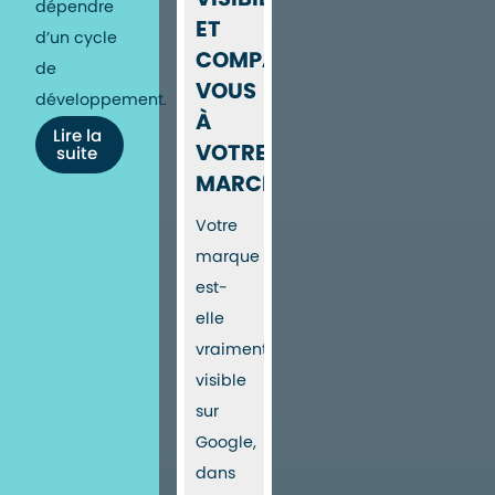
dépendre
ET
d’un cycle
COMPAREZ-
de
VOUS
développement.
À
Lire la
VOTRE
suite
MARCHÉ
Votre
marque
est-
elle
vraiment
visible
sur
Google,
dans