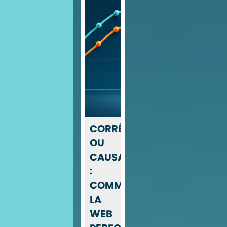
CORRÉLATION
OU
CAUSALITÉ
:
COMMENT
LA
WEB