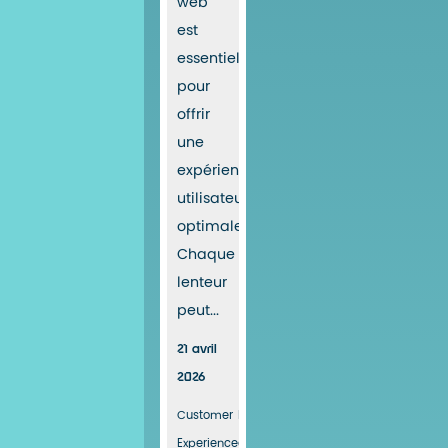
web
est
essentielle
pour
offrir
une
expérience
utilisateur
optimale.
Chaque
lenteur
peut...
21 avril
2026
Customer
Fasterize
Webperformance
Experience
actualités