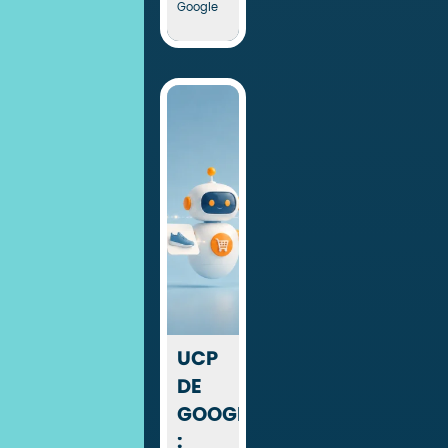
Google
UCP
DE
GOOGLE
: