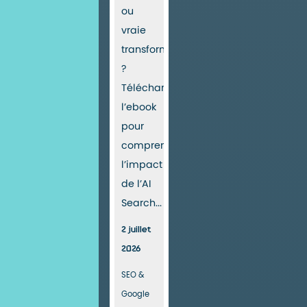
ou
vraie
transformation
?
Téléchargez
l’ebook
pour
comprendre
l’impact
de l’AI
Search...
2 juillet
2026
SEO &
Google