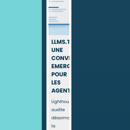
LLMS.TXT
UNE
CONVENTION
EMERGENTE
POUR
LES
AGENTS
Lighthouse
audite
désormais
la