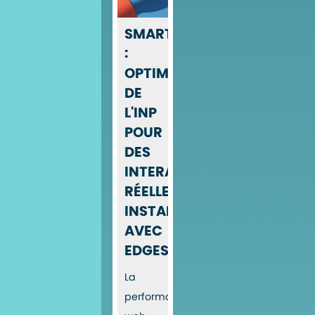
SMARTINP
:
OPTIMISATION
DE
L'INP
POUR
DES
INTERACTIONS
RÉELLEMENT
INSTANTANÉES
AVEC
EDGESPEED
La
performance