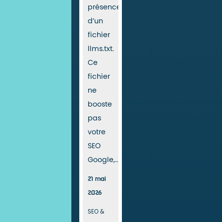
présence
d’un
fichier
llms.txt.
Ce
fichier
ne
booste
pas
votre
SEO
Google,...
21 mai
2026
SEO &