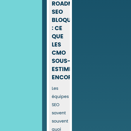
ROADMAPS
SEO
BLOQUÉES
: CE
QUE
LES
CMO
SOUS-
ESTIMENT
ENCORE
Les
équipes
SEO
savent
souvent
quoi