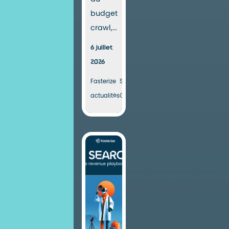
budget
crawl,...
6 juillet
2026
Fasterize
SEO &
actualités
Google