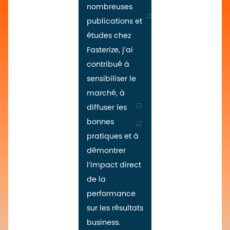
nombreuses
publications et
études chez
Fasterize, j’ai
contribué à
sensibiliser le
marché, à
diffuser les
bonnes
pratiques et à
démontrer
l’impact direct
de la
performance
sur les résultats
business.