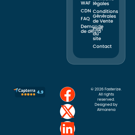
WAF
légales
CDN
Conditions
Générales
FAQ
de Vente
Demande
Plan
de démo
du
site
Contact
© 2026 Fasterize.
All rights
reserved.
Designed by
Almarena