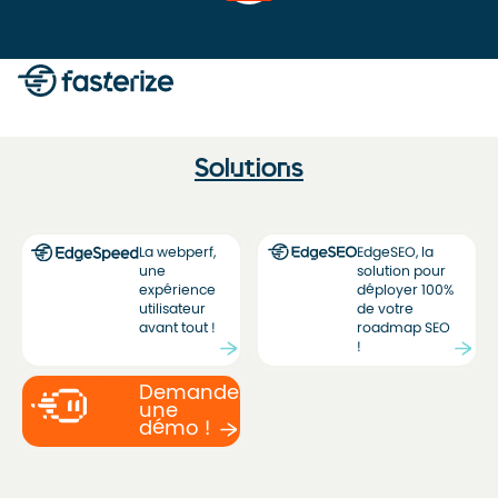
Solutions
La webperf,
EdgeSEO, la
une
solution pour
expérience
déployer 100%
utilisateur
de votre
avant tout !
roadmap SEO
!
Demandez
une
démo !