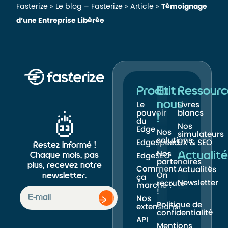
Fasterize
»
Le blog – Fasterize
»
Article
»
Témoignage
d’une Entreprise Libérée
Produit
Et
Ressourc
nous
Le
Livres
pouvoir
blancs
!
du
Nos
Edge
Nos
simulateurs
solutions
EdgeSpeed
UX & SEO
Restez informé !
Nos
Actualité
Chaque mois, pas
EdgeSEO
partenaires
plus, recevez notre
Comment
Actualités
On
newsletter.
ça
Newsletter
recrute
marche ?
!
Nos
Politique de
extensions
confidentialité
API
Mentions