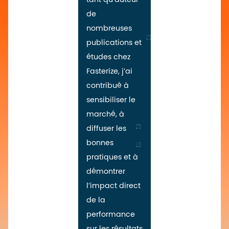
de
nombreuses
publications et
études chez
Fasterize, j’ai
contribué à
sensibiliser le
marché, à
diffuser les
bonnes
pratiques et à
démontrer
l’impact direct
de la
performance
sur les résultats