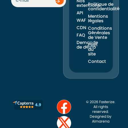
Nos
Politique de
extensions
confidentialité
API
Mentions
WAF
légales
CDN
Conditions
Générales
FAQ
de Vente
Demande
Plan
de démo
du
site
Contact
© 2026 Fasterize.
All rights
reserved.
Designed by
Almarena