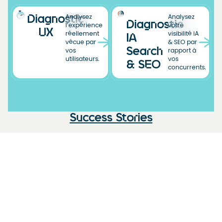
Diagnostic
Analysez
Analysez
Diagnostic
l’expérience
votre
UX
réellement
visibilité IA
IA
vécue par
& SEO par
Search
vos
rapport à
utilisateurs.
vos
& SEO
concurrents.
Success Stories