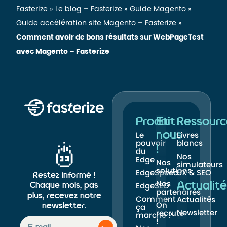
Fasterize
»
Le blog – Fasterize
»
Guide Magento
»
Guide accélération site Magento – Fasterize
»
Comment avoir de bons résultats sur WebPageTest
avec Magento – Fasterize
Produit
Et
Ressourc
nous
Le
Livres
pouvoir
blancs
!
du
Nos
Edge
Nos
simulateurs
solutions
EdgeSpeed
UX & SEO
Restez informé !
Nos
Actualité
Chaque mois, pas
EdgeSEO
partenaires
plus, recevez notre
Comment
Actualités
On
newsletter.
ça
Newsletter
recrute
marche ?
!