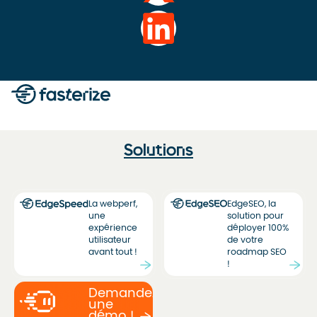
Solutions
La webperf,
EdgeSEO, la
une
solution pour
expérience
déployer 100%
utilisateur
de votre
avant tout !
roadmap SEO
!
Demandez
une
démo !