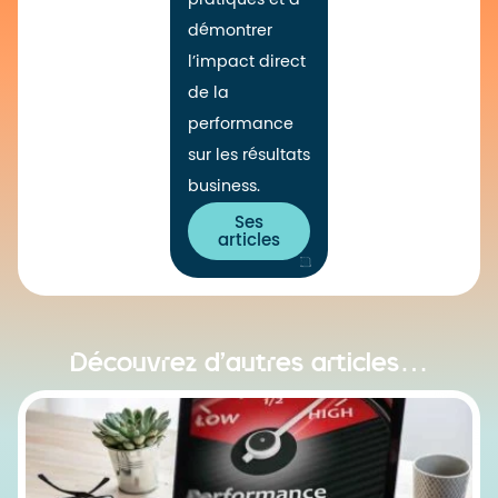
démontrer
l’impact direct
de la
performance
sur les résultats
business.
Ses
articles
Découvrez d’autres articles…