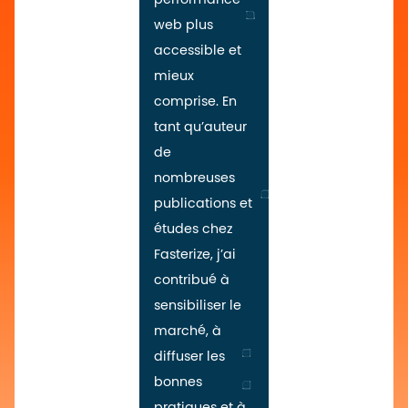
web plus
accessible et
mieux
comprise. En
tant qu’auteur
de
nombreuses
publications et
études chez
Fasterize, j’ai
contribué à
sensibiliser le
marché, à
diffuser les
bonnes
pratiques et à