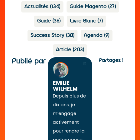
Actualités
(134)
Guide Magento
(27)
Guide
(36)
Livre Blanc
(7)
Success Story
(30)
Agenda
(9)
Article
(203)
Publié par
Partagez !
EMILIE
WILHELM
Depuis plus de
dix ans, je
m’engage
activement
pour rendre la
performance