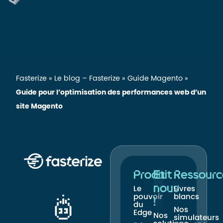
Fasterize
»
Le blog – Fasterize
»
Guide Magento
»
Guide pour l’optimisation des performances web d’un
site Magento
Produit
Et
Ressourc
nous
Le
Livres
pouvoir
blancs
!
du
Nos
Edge
Nos
simulateurs