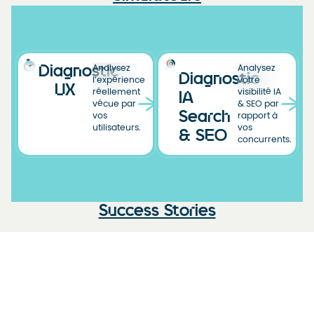
Diagnostic
Analysez
Analysez
Diagnostic
l’expérience
votre
UX
réellement
visibilité IA
IA
vécue par
& SEO par
Search
vos
rapport à
utilisateurs.
vos
& SEO
concurrents.
Success Stories