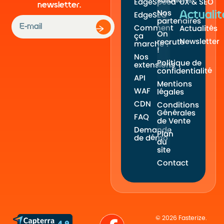
solutions
EdgeSpeed
UX & SEO
newsletter.
Nos
Actualit
EdgeSEO
partenaires
Comment
Actualités
On
ça
Newsletter
recrute
marche ?
!
Nos
Politique de
extensions
confidentialité
API
Mentions
WAF
légales
CDN
Conditions
Générales
FAQ
de Vente
Demande
Plan
de démo
du
site
Contact
© 2026 Fasterize.