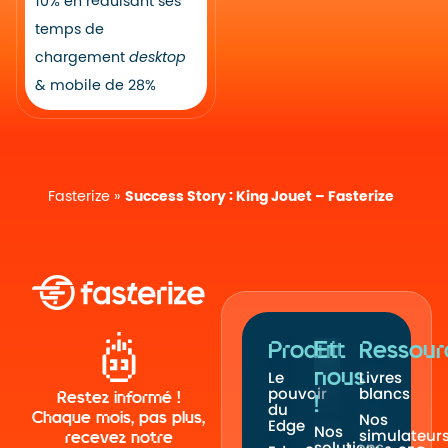
10% en réduisant ses
temps de
chargement
desktop
& mobile de 28%
Fasterize
»
Success Story : King Jouet – Fasterize
Produit
Et
Ressour
nous
Le
Livres
pouvoir
blancs
Restez informé !
!
du
Chaque mois, pas plus,
Nos
Edge
Nos
simulateur
recevez notre