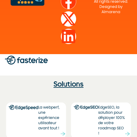
All rights reserved.
Designed by
Almarena
Solutions
La webperf,
EdgeSEO, la
une
solution pour
expérience
déployer 100%
utilisateur
de votre
avant tout !
roadmap SEO
!