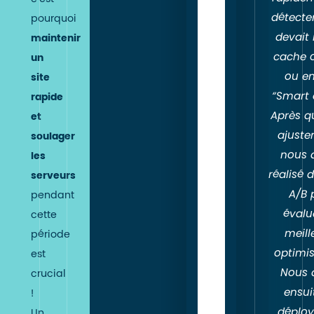
évoluer
détecte
pourquoi
–
devait
maintenir
les
cache 
un
effets
ou e
site
pourront
“Smart 
rapide
d’autant
Après q
et
plus
ajuste
soulager
être
nous 
les
observés
réalisé 
serveurs
pendant
A/B 
pendant
le
évalu
cette
rush
meill
période
de
optimis
est
fin
Nous 
crucial
d’année.
ensui
!
Le
déploy
Un