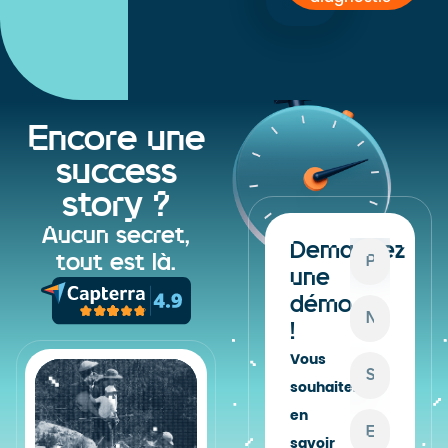
Encore une
success
story ?
Aucun secret,
Demandez
tout est là.
une
démo
!
Vous
souhaitez
en
savoir