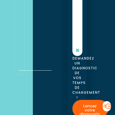
les
résultats
suivants
ont
pu
être
observés.
DEMANDEZ
UN
DIAGNOSTIC
DE
VOS
TEMPS
DE
CHARGEMENT
!
Lancez
votre
diagnostic