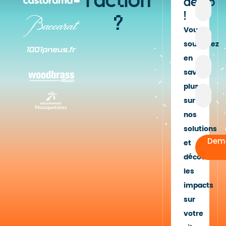
l'action
démo
!
?
Vous
souhaitez
en
savoir
plus
sur
nos
solutions
Dem
et
découvrir
les
impacts
sur
votre