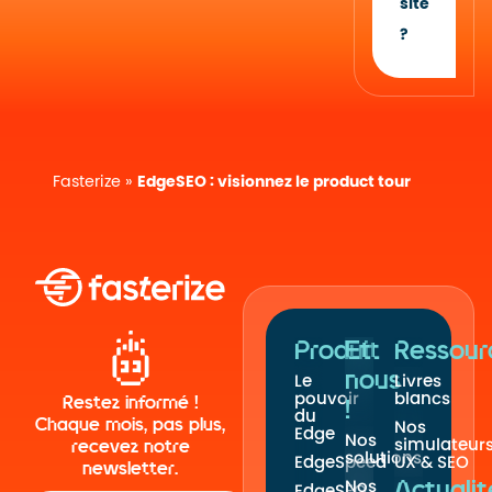
site
?
Fasterize
»
EdgeSEO : visionnez le product tour
Produit
Et
Ressour
nous
Le
Livres
pouvoir
blancs
Restez informé !
!
du
Chaque mois, pas plus,
Nos
Edge
Nos
simulateur
recevez notre
solutions
EdgeSpeed
UX & SEO
newsletter.
Nos
Actualit
EdgeSEO