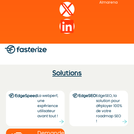
Almarena
Solutions
La webperf,
EdgeSEO, la
une
solution pour
expérience
déployer 100%
utilisateur
de votre
avant tout !
roadmap SEO
!
Demandez