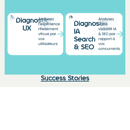
Diagnostic
Analysez
Analysez
Diagnostic
l’expérience
votre
UX
réellement
visibilité IA
IA
vécue par
& SEO par
Search
vos
rapport à
utilisateurs.
vos
& SEO
concurrents.
Success Stories