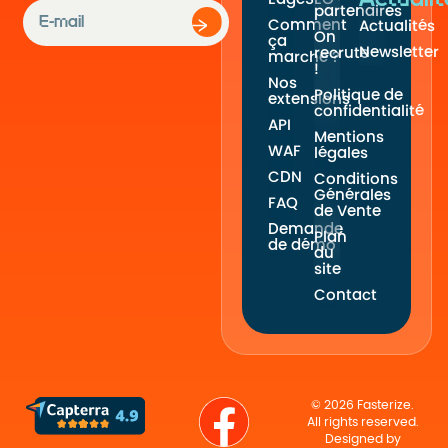
partenaires
Comment
Actualités
On
ça
Newsletter
recrute
marche ?
!
Nos
Politique de
extensions
confidentialité
API
Mentions
WAF
légales
CDN
Conditions
Générales
FAQ
de Vente
Demande
Plan
de démo
du
site
Contact
© 2026 Fasterize.
All rights reserved.
Designed by